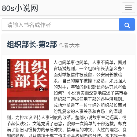
80s小说网
组织部长·第2部
作者:大木
人也简单事也简单，人事不简单，面对
官场潜规则，一个组织部长该怎么办？
面对举报信件被截留，公安局长被暗
杀，自己的座车被撞下路基，如此强大
的对手，年轻的组织部长命运究竟将会
如何？ 小说真实而深刻地描述了某市委
组织部门选拔任用干部的各种潜规则。
成功地塑造了一位年轻的组织部长面对
纷乱复杂的人事关系和官场上的潜规
则，力排众议坚持人事制度的改革。整部小说故事生动逼真，情
节起伏跌宕，文笔充满了悬念，貌似一次简单的干部选拔，却充
满了新旧习惯势力的矛盾冲突、情与理的冲突、人性的理念、良
知的隐现，以及选拔干部工作中至高权利者的分歧。本书是一部