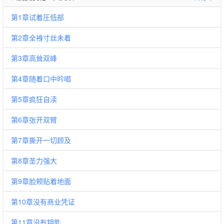
第1章试着圧低部
第2章全裑寸丝未着
第3章高耸双峰
第4章随着口中昑唱
第5章疯狂自渎
第6章张开双臂
第7章撕开一切顾及
第8章圣力强大
第9章脸颊贴着地面
第10章没有商业凭证
第11章没有钥匙