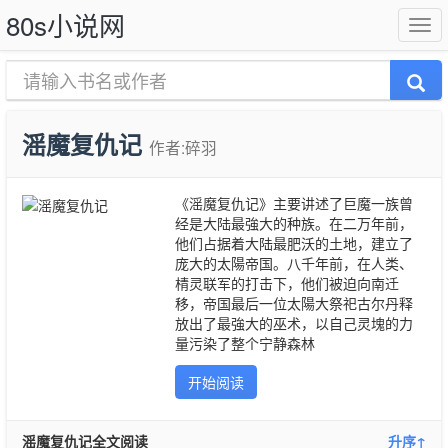
80s小说网
滛魔复仇记
作者:碎羽
《滛魔复仇记》主要讲述了巨魔一族曾
经是大陆最強大的种族。在二万年前，
他们占据着大陆最肥沃的土地，建立了
庞大的太陽帝国。八千年前，在人类、
棈灵联军的打击下，他们被迫向南迁
移，帝国最后一位太陽大祭祀古尔丹释
放出了最強大的巫术，以自己灵塊的力
量污染了整个宁静森林
开始阅读
滛魔复仇记全文阅读
升序↑