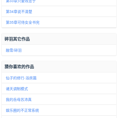
第33章只要效忠于
第34章说不清楚
第35章可侍女全书完
碎羽其它作品
融雪/碎羽
猜你喜欢的作品
仙子的修行-浴房篇
诸天调制模式
我的岳母苏沛真
娱乐圈的不正常系统