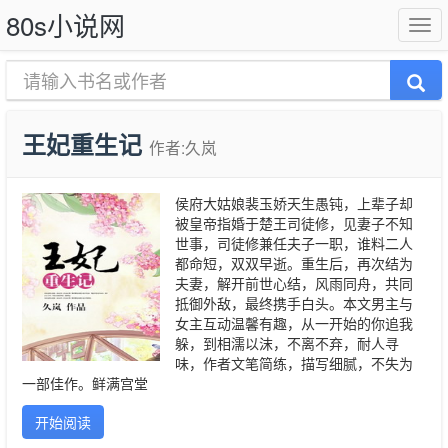
80s小说网
王妃重生记
作者:久岚
侯府大姑娘裴玉娇天生愚钝，上辈子却
被皇帝指婚于楚王司徒修，见妻子不知
世事，司徒修兼任夫子一职，谁料二人
都命短，双双早逝。重生后，再次结为
夫妻，解开前世心结，风雨同舟，共同
抵御外敌，最终携手白头。本文男主与
女主互动温馨有趣，从一开始的你追我
躲，到相濡以沫，不离不弃，耐人寻
味，作者文笔简练，描写细腻，不失为
一部佳作。鲜满宫堂
开始阅读