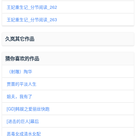
王妃重生记_分节阅读_262
王妃重生记_分节阅读_263
久岚其它作品
猜你喜欢的作品
（射雕）陶华
贾蔷的平淡人生
姐夫，我有了
[GD]韩娱之爱丽丝快跑
[进击的巨人]幕后
恶毒女成清水女配