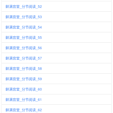
鲜满宫堂_分节阅读_52
鲜满宫堂_分节阅读_53
鲜满宫堂_分节阅读_54
鲜满宫堂_分节阅读_55
鲜满宫堂_分节阅读_56
鲜满宫堂_分节阅读_57
鲜满宫堂_分节阅读_58
鲜满宫堂_分节阅读_59
鲜满宫堂_分节阅读_60
鲜满宫堂_分节阅读_61
鲜满宫堂_分节阅读_62