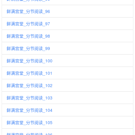
鲜满宫堂_分节阅读_96
鲜满宫堂_分节阅读_97
鲜满宫堂_分节阅读_98
鲜满宫堂_分节阅读_99
鲜满宫堂_分节阅读_100
鲜满宫堂_分节阅读_101
鲜满宫堂_分节阅读_102
鲜满宫堂_分节阅读_103
鲜满宫堂_分节阅读_104
鲜满宫堂_分节阅读_105
鲜满宫堂_分节阅读_106