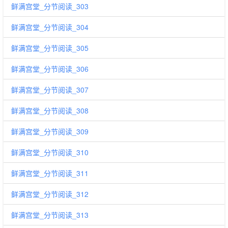
鲜满宫堂_分节阅读_303
鲜满宫堂_分节阅读_304
鲜满宫堂_分节阅读_305
鲜满宫堂_分节阅读_306
鲜满宫堂_分节阅读_307
鲜满宫堂_分节阅读_308
鲜满宫堂_分节阅读_309
鲜满宫堂_分节阅读_310
鲜满宫堂_分节阅读_311
鲜满宫堂_分节阅读_312
鲜满宫堂_分节阅读_313