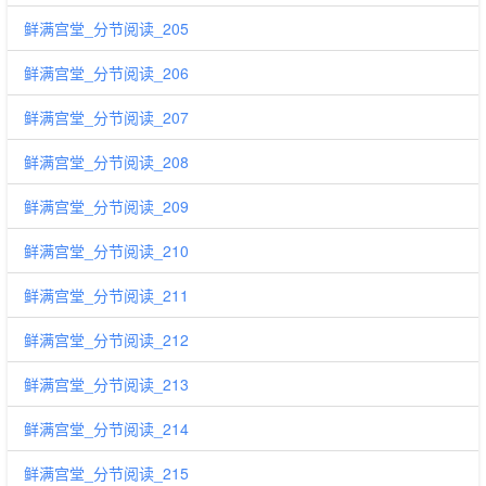
鲜满宫堂_分节阅读_205
鲜满宫堂_分节阅读_206
鲜满宫堂_分节阅读_207
鲜满宫堂_分节阅读_208
鲜满宫堂_分节阅读_209
鲜满宫堂_分节阅读_210
鲜满宫堂_分节阅读_211
鲜满宫堂_分节阅读_212
鲜满宫堂_分节阅读_213
鲜满宫堂_分节阅读_214
鲜满宫堂_分节阅读_215