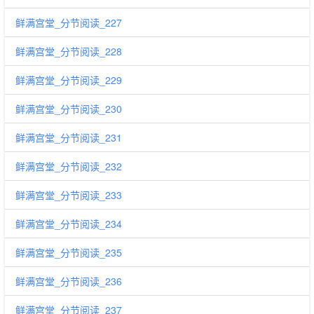
鲜满宫堂_分节阅读_227
鲜满宫堂_分节阅读_228
鲜满宫堂_分节阅读_229
鲜满宫堂_分节阅读_230
鲜满宫堂_分节阅读_231
鲜满宫堂_分节阅读_232
鲜满宫堂_分节阅读_233
鲜满宫堂_分节阅读_234
鲜满宫堂_分节阅读_235
鲜满宫堂_分节阅读_236
鲜满宫堂_分节阅读_237