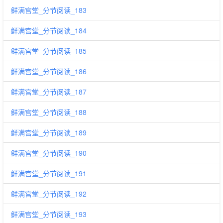
鲜满宫堂_分节阅读_183
鲜满宫堂_分节阅读_184
鲜满宫堂_分节阅读_185
鲜满宫堂_分节阅读_186
鲜满宫堂_分节阅读_187
鲜满宫堂_分节阅读_188
鲜满宫堂_分节阅读_189
鲜满宫堂_分节阅读_190
鲜满宫堂_分节阅读_191
鲜满宫堂_分节阅读_192
鲜满宫堂_分节阅读_193