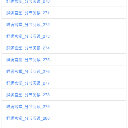
鲜满宫堂_分节阅读_270
鲜满宫堂_分节阅读_271
鲜满宫堂_分节阅读_272
鲜满宫堂_分节阅读_273
鲜满宫堂_分节阅读_274
鲜满宫堂_分节阅读_275
鲜满宫堂_分节阅读_276
鲜满宫堂_分节阅读_277
鲜满宫堂_分节阅读_278
鲜满宫堂_分节阅读_279
鲜满宫堂_分节阅读_280