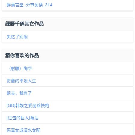
鲜满宫堂_分节阅读_314
绿野千鹤其它作品
失忆了别闹
猜你喜欢的作品
（射雕）陶华
贾蔷的平淡人生
姐夫，我有了
[GD]韩娱之爱丽丝快跑
[进击的巨人]幕后
恶毒女成清水女配