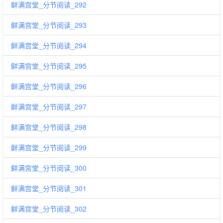
鲜满宫堂_分节阅读_292
鲜满宫堂_分节阅读_293
鲜满宫堂_分节阅读_294
鲜满宫堂_分节阅读_295
鲜满宫堂_分节阅读_296
鲜满宫堂_分节阅读_297
鲜满宫堂_分节阅读_298
鲜满宫堂_分节阅读_299
鲜满宫堂_分节阅读_300
鲜满宫堂_分节阅读_301
鲜满宫堂_分节阅读_302