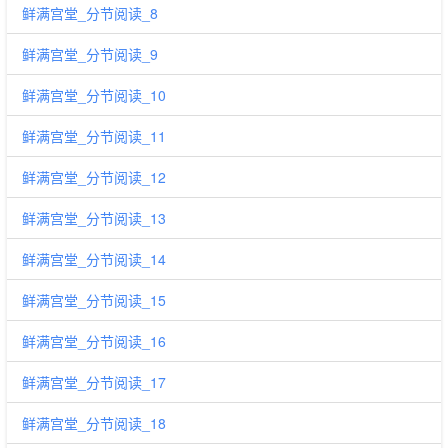
鲜满宫堂_分节阅读_8
鲜满宫堂_分节阅读_9
鲜满宫堂_分节阅读_10
鲜满宫堂_分节阅读_11
鲜满宫堂_分节阅读_12
鲜满宫堂_分节阅读_13
鲜满宫堂_分节阅读_14
鲜满宫堂_分节阅读_15
鲜满宫堂_分节阅读_16
鲜满宫堂_分节阅读_17
鲜满宫堂_分节阅读_18