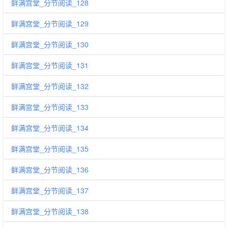
鲜满宫堂_分节阅读_128
鲜满宫堂_分节阅读_129
鲜满宫堂_分节阅读_130
鲜满宫堂_分节阅读_131
鲜满宫堂_分节阅读_132
鲜满宫堂_分节阅读_133
鲜满宫堂_分节阅读_134
鲜满宫堂_分节阅读_135
鲜满宫堂_分节阅读_136
鲜满宫堂_分节阅读_137
鲜满宫堂_分节阅读_138