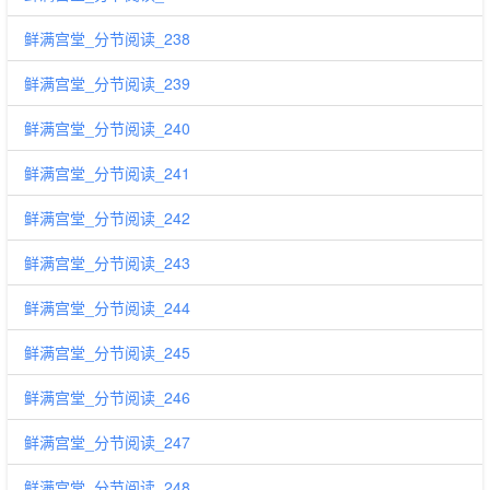
鲜满宫堂_分节阅读_238
鲜满宫堂_分节阅读_239
鲜满宫堂_分节阅读_240
鲜满宫堂_分节阅读_241
鲜满宫堂_分节阅读_242
鲜满宫堂_分节阅读_243
鲜满宫堂_分节阅读_244
鲜满宫堂_分节阅读_245
鲜满宫堂_分节阅读_246
鲜满宫堂_分节阅读_247
鲜满宫堂_分节阅读_248