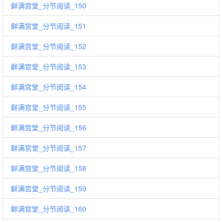
鲜满宫堂_分节阅读_150
鲜满宫堂_分节阅读_151
鲜满宫堂_分节阅读_152
鲜满宫堂_分节阅读_153
鲜满宫堂_分节阅读_154
鲜满宫堂_分节阅读_155
鲜满宫堂_分节阅读_156
鲜满宫堂_分节阅读_157
鲜满宫堂_分节阅读_158
鲜满宫堂_分节阅读_159
鲜满宫堂_分节阅读_160