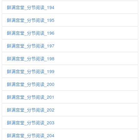
鲜满宫堂_分节阅读_194
鲜满宫堂_分节阅读_195
鲜满宫堂_分节阅读_196
鲜满宫堂_分节阅读_197
鲜满宫堂_分节阅读_198
鲜满宫堂_分节阅读_199
鲜满宫堂_分节阅读_200
鲜满宫堂_分节阅读_201
鲜满宫堂_分节阅读_202
鲜满宫堂_分节阅读_203
鲜满宫堂_分节阅读_204