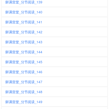
鲜满宫堂_分节阅读_139
鲜满宫堂_分节阅读_140
鲜满宫堂_分节阅读_141
鲜满宫堂_分节阅读_142
鲜满宫堂_分节阅读_143
鲜满宫堂_分节阅读_144
鲜满宫堂_分节阅读_145
鲜满宫堂_分节阅读_146
鲜满宫堂_分节阅读_147
鲜满宫堂_分节阅读_148
鲜满宫堂_分节阅读_149